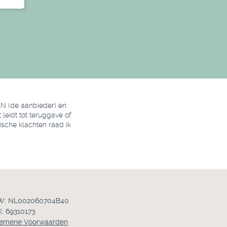
EN (de aanbieder) en
leidt tot teruggave of
ische klachten raad ik
W: NL002060704B40
: 69310173
emene Voorwaarden