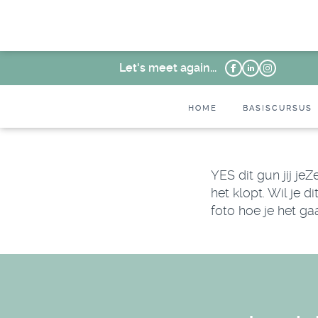
Let's meet again...
HOME
BASISCURSUS
YES dit gun jij je
het klopt. Wil je 
foto hoe je het ga